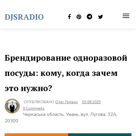
Skip
to
DJSRADIO
content
TOG
NAVI
Брендирование одноразовой
посуды: кому, когда зачем
это нужно?
ОПУБЛІКОВАНО
Олег Литвин
03.08.2025
0 Comments
Черкаська область, Умань, вул. Лугова, 32А,
20300