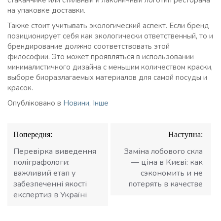
на упаковке доставки.
Также стоит учитывать экологический аспект. Если бренд
позиционирует себя как экологически ответственный, то и
брендирование должно соответствовать этой
философии. Это может проявляться в использовании
минималистичного дизайна с меньшим количеством краски,
выборе биоразлагаемых материалов для самой посуды и
красок.
Опубліковано в
Новини
,
Інше
Навігація
Попередня:
Наступна:
записів
Перевірка виведення
Заміна лобового скла
поліграфологи:
— ціна в Києві: как
важливий етап у
сэкономить и не
забезпеченні якості
потерять в качестве
експертиз в Україні